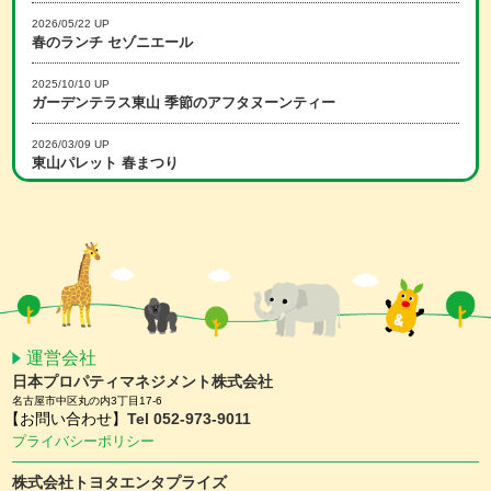
2026/05/22 UP
春のランチ セゾニエール
2025/10/10 UP
ガーデンテラス東山 季節のアフタヌーンティー
2026/03/09 UP
東山パレット 春まつり
2025/12/15 UP
冬のランチ セゾニエール
2026/02/16 UP
スマホアプリ会員限定 ホワイトデーキャンペーン
2026/01/15 UP
スマホアプリ会員限定 バレンタインキャンペーン
運営会社
日本プロパティマネジメント株式会社
2025/11/25 UP
名古屋市中区丸の内3丁目17-6
【予約受付中】クリスマスケーキ ＆ おせち
【お問い合わせ】
Tel 052-973-9011
プライバシーポリシー
2025/11/10 UP
ガーデンテラス東山 クリスマスディナー
株式会社トヨタエンタプライズ